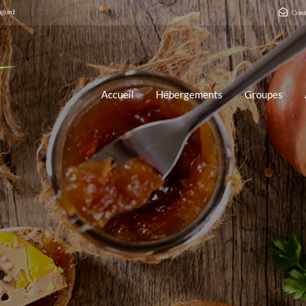
igord
Cont
Accueil
Hébergements
Groupes