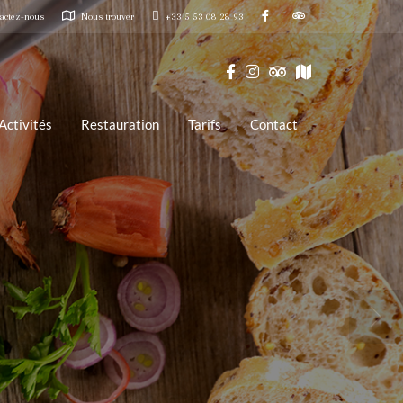
actez-nous
Nous trouver
+33 5 53 08 28 93
Activités
Restauration
Tarifs
Contact