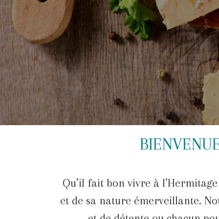
Gî
Na
Profitez de toutes les richess
BIENVENUE
Qu’il fait bon vivre à l’Hermitag
et de sa nature émerveillante. No
et de détente ou chacun po