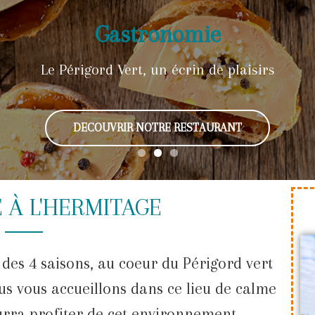
tes, chambres, camping en Périg
ture, patrimoine, détente et spo
Gastronomie
es de Brantôme, Bourdeilles, Périgueux, Nontron, Vi
Le Périgord Vert, un écrin de plaisirs
Réservez dès aujourd'hui
DECOUVRIR NOTRE RESTAURANT
VOIR LES ACTIVITES
CONTACTEZ-NOUS
 À L'HERMITAGE
e des 4 saisons, au coeur du Périgord vert
us vous accueillons dans ce lieu de calme
urra profiter de cet environnement