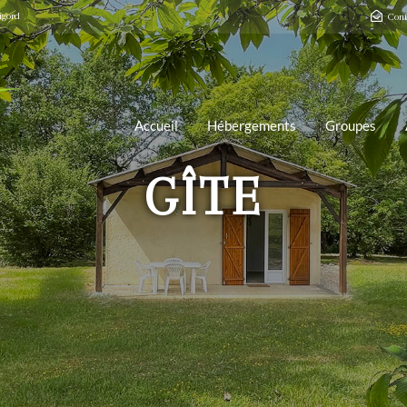
igord
Cont
Accueil
Hébergements
Groupes
GÎTE