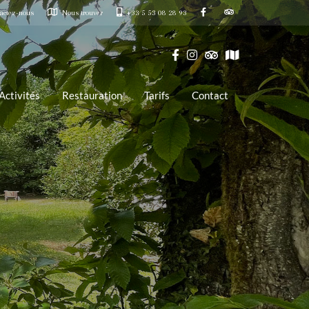
actez-nous
Nous trouver
+33 5 53 08 28 93
Activités
Restauration
Tarifs
Contact