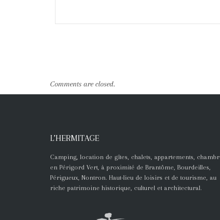
Comments are closed.
L’HERMITAGE
Camping, location de gîtes, chalets, appartements, chambr
en Périgord Vert, à proximité de Brantôme, Bourdeilles,
Périgueux, Nontron. Haut-lieu de loisirs et de tourisme, au
riche patrimoine historique, culturel et architectural.