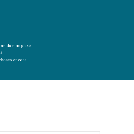
cine du complexe
i
choses encore...