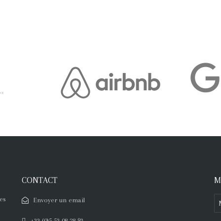
CONTACT
M
es
Envoyer un email
+33 (0)5 53 08 28 93