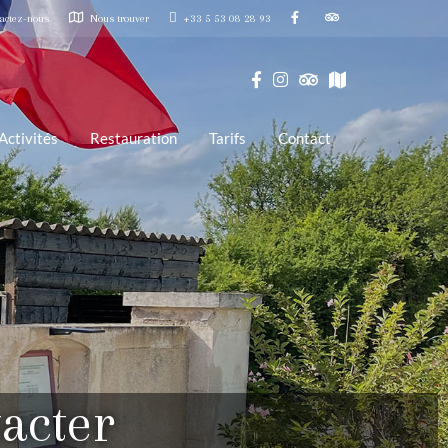
actez-nous
Nous trouver
+33 5 53 08 28 93
Activités
Restauration
Tarifs
Contact
acter