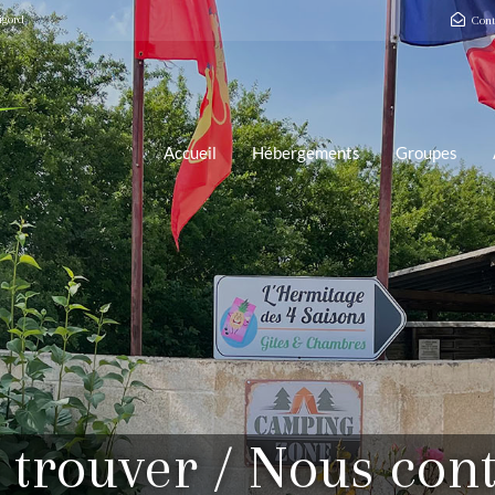
igord
Cont
Accueil
Hébergements
Groupes
 trouver / Nous cont