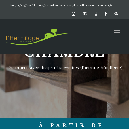
naviga
Camping et gîtes l'Hermitage des 4 saisons : vos plus belles vacances en Périgord
Toggl
naviga
CHAMBRE
Chambres avec draps et serviettes (formule hôtellerie)
À PARTIR DE