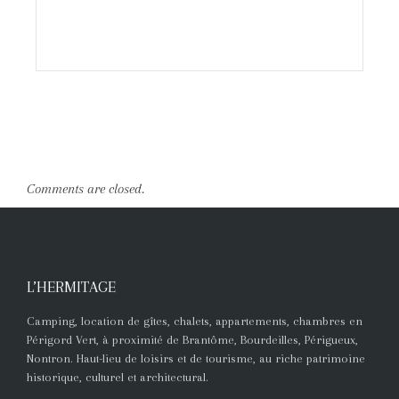
Comments are closed.
L’HERMITAGE
Camping, location de gîtes, chalets, appartements, chambres en
Périgord Vert, à proximité de Brantôme, Bourdeilles, Périgueux,
Nontron. Haut-lieu de loisirs et de tourisme, au riche patrimoine
historique, culturel et architectural.