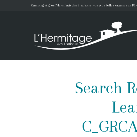
Camping et gîtes l'Hermitage des 4 saisons : vos plus belles vacances en Pér
Search R
Lea
C_GRCA