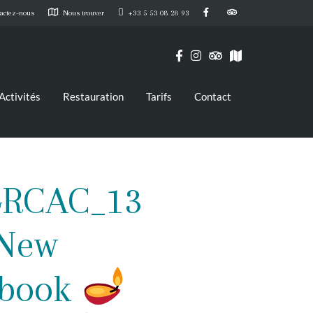
actez-nous
Nous trouver
+33 5 53 08 28 93
Activités
Restauration
Tarifs
Contact
_GRCAC_13
New
Ebook