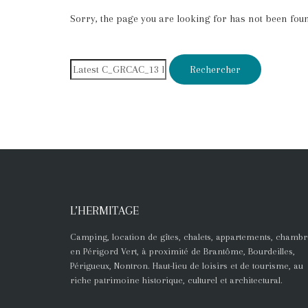
Sorry, the page you are looking for has not been fou
L’HERMITAGE
Camping, location de gîtes, chalets, appartements, chambr
en Périgord Vert, à proximité de Brantôme, Bourdeilles,
Périgueux, Nontron. Haut-lieu de loisirs et de tourisme, au
riche patrimoine historique, culturel et architectural.