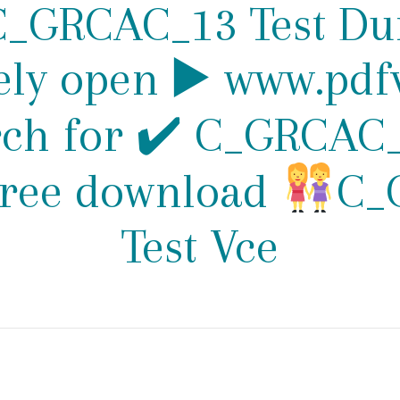
 C_GRCAC_13 Test D
ely open ▶ www.pdf
rch for ✔ C_GRCAC
free download
C_
Test Vce